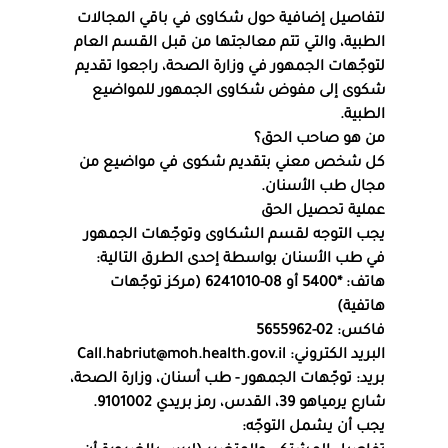
لتفاصيل إضافية حول شكاوى في باقي المجالات 
الطبية، والتي تتم معالجتها من قبل القسم العام 
لتوجّهات الجمهور في وزارة الصحة، راجعوا تقديم 
شكوى إلى مفوض شكاوى الجمهور للمواضيع 
الطبية.
من هو صاحب الحق؟
كل شخص معني بتقديم شكوى في مواضيع من 
مجال طب الأسنان.
عملية تحصيل الحق
يجب التوجه لقسم الشكاوى وتوجّهات الجمهور 
في طب الأسنان بواسطة إحدى الطرق التالية:
هاتف: *5400 أو 08-6241010 (مركز توجّهات 
هاتفية)
فاكس: 02-5655962
البريد الكتروني: 
Call.habriut@moh.health.gov.il
بريد: توجّهات الجمهور - طب أسنان، وزارة الصحة، 
شارع يرمياهو 39، القدس، رمز بريدي 9101002.
يجب أن يشمل التوجّه: