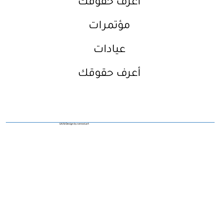
أعرف حقوقك
مؤتمرات
عيادات
أعرف حقوقك
UX/UI Design by sensei.art