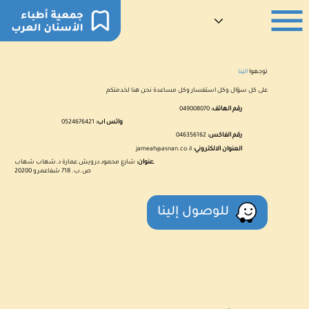
توجهوا
الينا
على كل سؤال وكل استفسار وكل مساعدة نحن هنا لخدمتكم
رقم الهاتف:
049008070
واتس اب:
0524676421
رقم الفاكس:
046356162
العنوان الالكتروني:
jameah@asnan.co.il
شارع محمود درويش عمارة د.شهاب شهاب,
عنوان:
ص.ب. 718 شفاعمرو 20200
للوصول إلينا